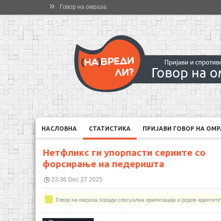
»
Говор на омраза
НАСЛОВНА
СТАТИСТИКА
ПРИЈАВИ ГОВОР НА ОМ
Нетфликс ги упорпасти сериите со
форсирање на педеришта
23:36 Dec 27 2025
Говор на омраза поради сексуална ориентација и родов идентите