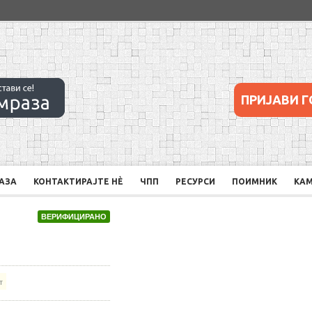
ПРИЈАВИ Г
РАЗА
КОНТАКТИРАЈТЕ НÈ
ЧПП
РЕСУРСИ
ПОИМНИК
КА
ВЕРИФИЦИРАНО
т