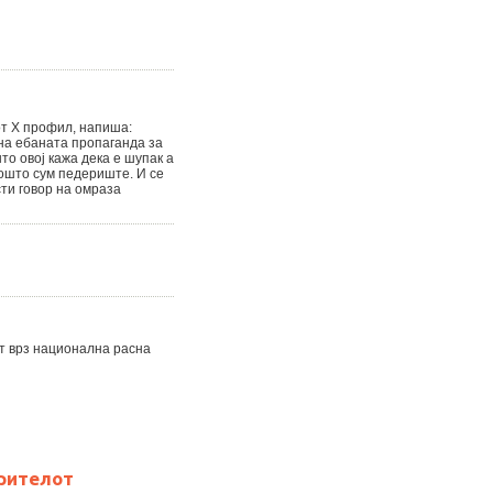
от Х профил, напиша:
на ебаната пропаганда за
о овој кажа дека е шупак а
пошто сум педериште. И се
сти говор на омраза
т врз национална расна
рителот