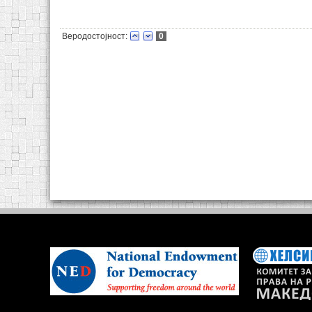
Веродостојност:
0