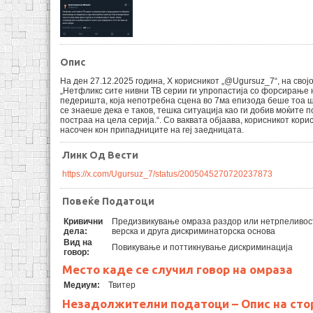
Опис
На ден 27.12.2025 година, Х корисникот „@Ugursuz_7“, на свој
„Нетфликс сите нивни ТВ серии ги упропастија со форсирање 
педеришта, која непотребна сцена во 7ма епизода беше тоа шт
се знаеше дека е таков, тешка ситуација као ги добив моќите 
постраа на цела серија.“. Со ваквата објаава, корисникот кори
насочен кон припадниците на геј заедницата.
Линк Од Вести
https://x.com/Ugursuz_7/status/2005045270720237873
Повеќе Податоци
Кривични
Предизвикување омраза раздор или нетрпеливос
дела:
верска и друга дискриминаторска основа
Вид на
Повикување и поттикнување дискриминација
говор:
Место каде се случил говор на омраза
Медиум:
Твитер
Незадолжителни податоци – Опис на сто