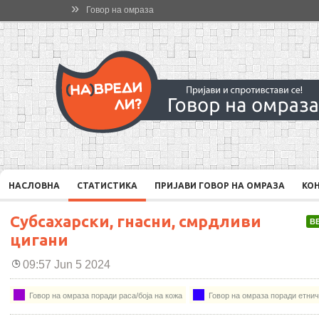
»
Говор на омраза
НАСЛОВНА
СТАТИСТИКА
ПРИЈАВИ ГОВОР НА ОМРАЗА
КО
Субсахарски, гнасни, смрдливи
В
цигани
09:57 Jun 5 2024
Говор на омраза поради раса/боја на кожа
Говор на омраза поради етнич