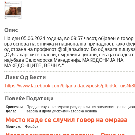
Опис
На ден 05.06.2024 година, во 09:57 часот, објавен е говор
врз основа на етничка и национална припадност, како феј
од страна на профилот @biljana.daov. Во објавата пишува
„Субсахарските гнасни, смрдливи цигани, сега ја владеат
најубава Беломорска Македонија. МАКЕДОНИЈА НА
МАКЕДОНЦИТЕ, ВЕЧНА.“
Линк Од Вести
https://www.facebook.com/biljana.daov/posts/pfbid0c
Повеќе Податоци
Кривични
Предизвикување омраза раздор или нетрпеливост врз нацио
дела:
верска и друга дискриминаторска основа
Место каде се случил говор на омраза
Медиум:
Фејсбук