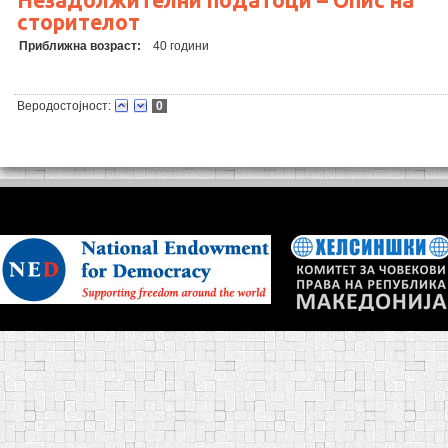
Незадолжителни податоци – Опис на
сторителот
Приближна возраст:
40 години
Веродостојност:
0