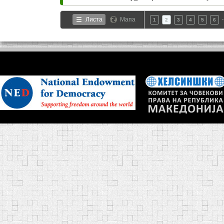
Листа
Мапа
1
2
3
4
5
6