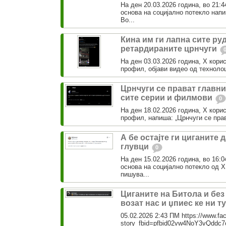
На ден 20.03.2026 година, во 21:4
основа на социјално потекло нап
Во...
Кина им ги лапна сите ру
ретардираните црнчуги
На ден 03.03.2026 година, Х корис
профил, објави видео од технолош
Црнчуги се прават главни
сите серии и филмови
0
На ден 18.02.2026 година, Х корис
профил, напиша: „Црнчуги се прав
А бе остајте ги циганите д
глувци
0
На ден 15.02.2026 година, во 16:0
основа на социјално потекло од 
пишува...
Циганите на Битола и без
возат нас и џпиес ке ни т
05.02.2026 2:43 ПМ https://www.fa
story_fbid=pfbid02vw4NoY3vQdd