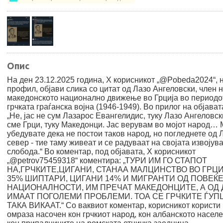
Опис
На ден 23.12.2025 година, Х корисникот „@Pobeda2024“, н
профил, објави слика со цитат од Лазо Ангеловски, член 
македонското национално движење во Грција во периодо
грчката граѓанска војна (1946-1949). Во прилог на објават
„Не, јас не сум Лазарос Евангелидис, туку Лазо Ангеловск
сме Грци, туку Македонци. Јас верувам во мојот народ… 
убедувате дека не постои таков народ, но погледнете од 
север - тие таму живеат и се радуваат на својата извојув
слобода.“ Во коментар, под објавата, Х корисникот
„@petrov75459318“ коментира: „ТУРИ ИМ ГО СТАПОТ
НА,ГРЧКИТЕ,ЦИГАНИ, СТАНАА МАЛЦИНСТВО ВО ГРЦИ
35% ШИПТАРИ, ЦИГАНИ 14% И МИГРАНТИ ОД ПОВЕЌ
НАЦИОНАЛНОСТИ, ИМ ПРЕЧАТ МАКЕДОНЦИТЕ, А ОД
ИМААТ ПОГОЛЕМИ ПРОБЛЕМИ. ТОА СЕ ГРЧКИТЕ ЃУПЦ
ТАКА ВИКААТ.“ Со ваквиот коментар, корисникот користи 
омраза насочен кон грчкиот народ, кон албанското населе