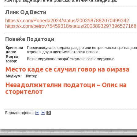
кон припадниците на ромската етничка заедница.
Линк Од Вести
https://x.com/Pobeda2024/status/2003587882070499342
https://x.com/petrov75459318/status/2003893297396527168
Повеќе Податоци
Кривични
Предизвикување омраза раздор или нетрпеливост врз нацио
дела:
верска и друга дискриминаторска основа
Вид на
Вознемирувачки говор/Сексуално вознемирување
говор:
Место каде се случил говор на омраза
Медиум:
Твитер
Незадолжителни податоци – Опис на
сторителот
Веродостојност:
0