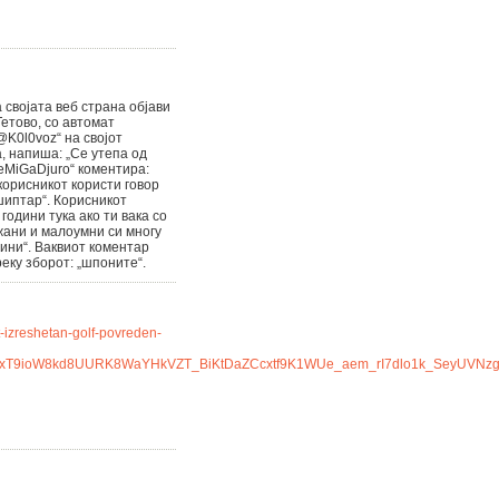
 својата веб страна објави
Тетово, со автомат
@K0l0voz“ на својот
а, напиша: „Се утепа од
eMiGaDjuro“ коментира:
корисникот користи говор
шиптар“. Корисникот
 години тука ако ти вака со
жани и малоумни си многу
ини“. Ваквиот коментар
еку зборот: „шпоните“.
t-izreshetan-golf-povreden-
LoxT9ioW8kd8UURK8WaYHkVZT_BiKtDaZCcxtf9K1WUe_aem_rI7dlo1k_SeyUVNzg