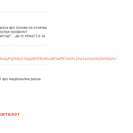
омраза врз основа на етничка
фејсбук профилот
птар".....да го ебиш! Се за
nCD639oxjyPqZX6eS7egxjWVFEohhcdKSwPtCrrmX12nw1qJ1aAXuZvmQaALl
т врз национална расна
рителот