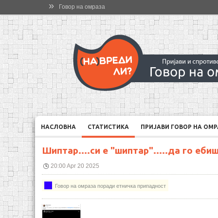
»
Говор на омраза
НАСЛОВНА
СТАТИСТИКА
ПРИЈАВИ ГОВОР НА ОМ
Шиптар....си е "шиптар".....да го ебиш
20:00 Apr 20 2025
Говор на омраза поради етничка припадност