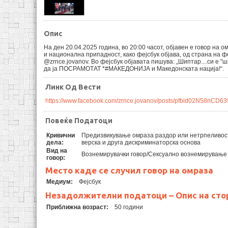
Опис
На ден 20.04.2025 година, во 20:00 часот, објaвен е говор на 
и национална припадност, како фејсбук објава, од страна на 
@zrnce.jovanov. Во фејсбук објавата пишува: „Шиптар....си е "ши
да ја ПОСРАМОТАТ *#МАКЕДОНИЈА и Македонската нација!“.
Линк Од Вести
https://www.facebook.com/zrnce.jovanov/posts/pfbid02N58
Повеќе Податоци
Кривични
Предизвикување омраза раздор или нетрпеливос
дела:
верска и друга дискриминаторска основа
Вид на
Вознемирувачки говор/Сексуално вознемирување
говор:
Место каде се случил говор на омраза
Медиум:
Фејсбук
Незадолжителни податоци – Опис на сто
Приближна возраст:
50 години